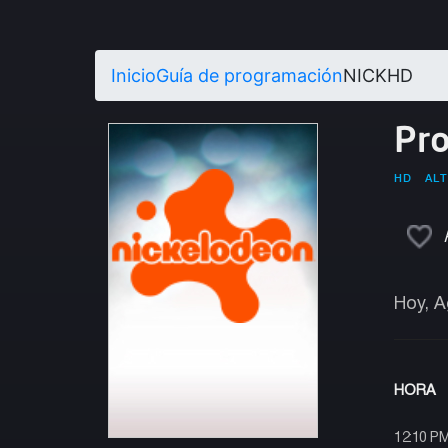
Inicio
Guía de programación
NICKHD
Pr
HD
ALT
Hoy, A
HORA
12:10 P