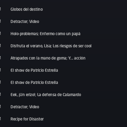
Globos del destino
M
Detractor; Vídeo
M
Holo-problemas; Enfermo como un papá
M
Disfruta el verano, Lisa; Los riesgos de ser cool
M
Atrapados con la mano de goma; Y... acción
M
El show de Patricio Estrella
M
El show de Patricio Estrella
M
Eek, ¡Un erizo!; La defensa de Calamardo
M
Detractor; Vídeo
M
Recipe for Disaster
M