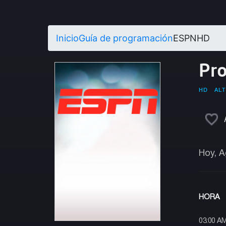
Inicio
Guía de programación
ESPNHD
Pr
HD
ALT
Hoy, A
HORA
03:00 A