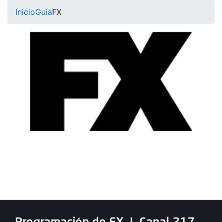
Inicio
Guía
FX
Programación de FX
|
Canal 217