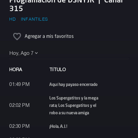
315
HD
INFANTILES
Agregar a mis favoritos
Hoy, Ago 7
HORA
TÍTULO
Aquí hay payaso encerrado
01:49 PM
Los Supergatitos y la mega
rata; Los Supergatitos y el
02:02 PM
robo a su nueva amiga
¡Hola, A.J.!
02:30 PM