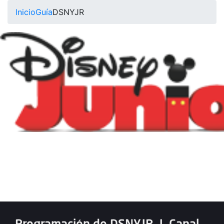
Inicio
Guía
DSNYJR
Programación de DSNYJR
|
Canal