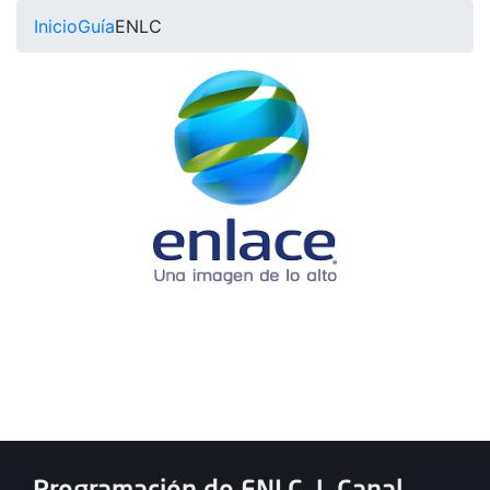
Inicio
Guía
ENLC
Programación de ENLC
|
Canal