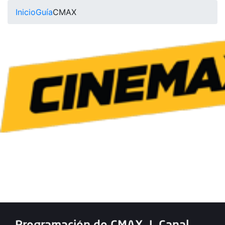
Inicio
Guía
CMAX
Programación de CMAX
|
Canal