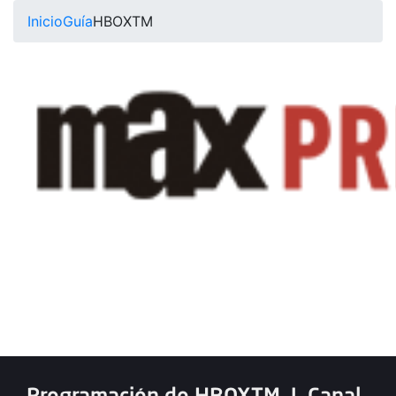
Inicio
Guía
HBOXTM
Programación de HBOXTM
|
Canal