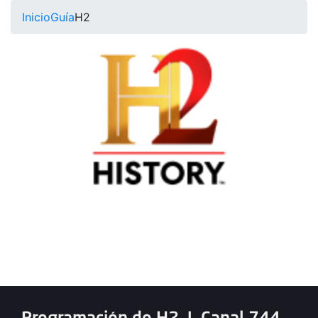
Inicio
Guía
H2
Programación de H2
|
Canal 744